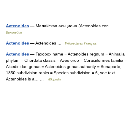
Actenoides
— Малайская альциона (Actenoides con …
Википедия
Actenoides
— Actenoides …
Wikipédia en Français
Actenoides
— Taxobox name = Actenoides regnum = Animalia
phylum = Chordata classis = Aves ordo = Coraciiformes familia =
Alcedinidae genus = Actenoides genus authority = Bonaparte,
1850 subdivision ranks = Species subdivision = 6, see text
Actenoides is a… …
Wikipedia