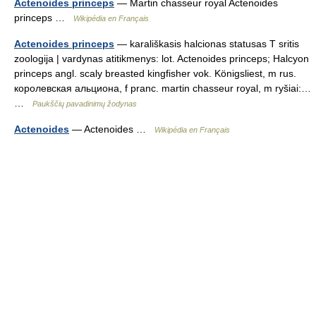
Actenoides princeps
— Martin chasseur royal Actenoides
princeps …
Wikipédia en Français
Actenoides princeps
— karališkasis halcionas statusas T sritis
zoologija | vardynas atitikmenys: lot. Actenoides princeps; Halcyon
princeps angl. scaly breasted kingfisher vok. Königsliest, m rus.
королевская альциона, f pranc. martin chasseur royal, m ryšiai:…
…
Paukščių pavadinimų žodynas
Actenoides
— Actenoides …
Wikipédia en Français