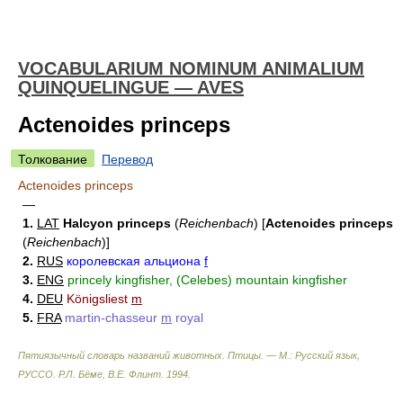
VOCABULARIUM NOMINUM ANIMALIUM
QUINQUELINGUE — AVES
Actenoides princeps
Толкование
Перевод
Actenoides princeps
—
1.
LAT
Halcyon princeps
(
Reichenbach
)
[
Actenoides princeps
(
Reichenbach
)
]
2.
RUS
королевская альциона
f
3.
ENG
princely kingfisher, (Celebes) mountain kingfisher
4.
DEU
Königsliest
m
5.
FRA
martin-chasseur
m
royal
Пятиязычный словарь названий животных. Птицы. — М.: Русский язык,
РУССО
.
Р.Л. Бёме, В.Е. Флинт
.
1994
.