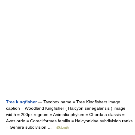
Tree kingfisher
— Taxobox name = Tree Kingfishers image
caption = Woodland Kingfisher ( Halcyon senegalensis ) image
width = 200px regnum = Animalia phylum = Chordata classis =
Aves ordo = Coraciiformes familia = Halcyonidae subdivision ranks
= Genera subdivision …
Wikipedia