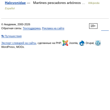
Halcyonidae
— Martines pescadores arbóreos …
Wikipedia
Español
© Академик, 2000-2026
18+
Обратная связь:
Техподдержка
,
Реклама на сайте
👣 Путешествия
Экспорт словарей на сайты
, сделанные на PHP,
Joomla,
Drupal,
WordPress, MODx.