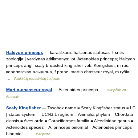
Halcyon princeps
— karališkasis halcionas statusas T sritis
zoologija | vardynas atitikmenys: lot. Actenoides princeps; Halcyon
princeps angl. scaly breasted kingfisher vok. Königsliest, m rus.
королевская альциона, f pranc. martin chasseur royal, m ryšiai:…
…
Paukščių pavadinimų žodynas
Martin-chasseur royal
— Actenoides princeps …
Wikipédia en
Français
Scaly Kingfisher
— Taxobox name = Scaly Kingfisher status = LC
| status system = IUCN3.1 regnum = Animalia phylum = Chordata
classis = Aves ordo = Coraciiformes familia = Alcedinidae genus =
Actenoides species = A. princeps binomial = Actenoides princeps
binomial… …
Wikipedia